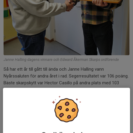
Janne Halling dagens vinnare och Edward Åkerman Skarps ordförende
Så har ett år till gått till ända och Janne Halling vann
Nyårssaluten för andra året i rad. Segerresultatet var 106 poäng.
Bäste skarpskytt var Hector Casillo på andra plats med 103
poäng.
Hela resultatlistan ser du här.
Undrar du vilka tavlor vi sköt på ska du titta på
inbjudan från
2022
.
Dela nyhet