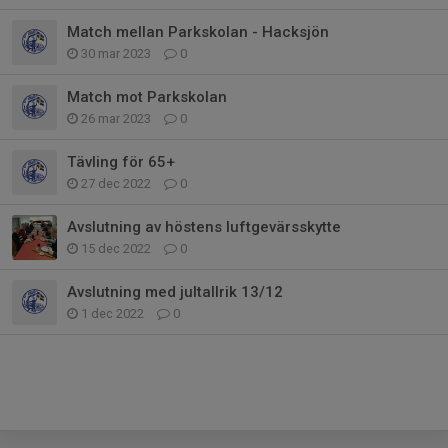
Match mellan Parkskolan - Hacksjön
30 mar 2023
0
Match mot Parkskolan
26 mar 2023
0
Tävling för 65+
27 dec 2022
0
Avslutning av höstens luftgevärsskytte
15 dec 2022
0
Avslutning med jultallrik 13/12
1 dec 2022
0