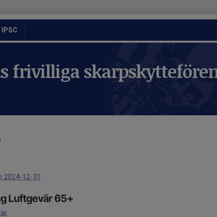
IPSC
 frivilliga skarpskytteföre
5
en 2024-12-31
g Luftgevär 65+
är
.