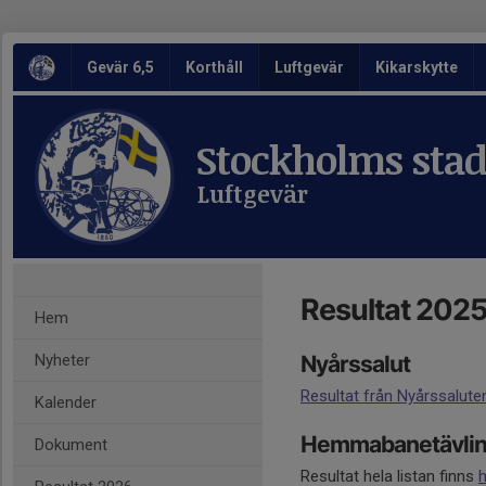
Gevär 6,5
Korthåll
Luftgevär
Kikarskytte
Stockholms stads
Luftgevär
Resultat 202
Hem
Nyheter
Nyårssalut
Resultat från Nyårssalut
Kalender
Hemmabanetävlin
Dokument
Resultat hela listan finns
h