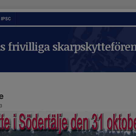
IPSC
 frivilliga skarpskytteföre
e
3