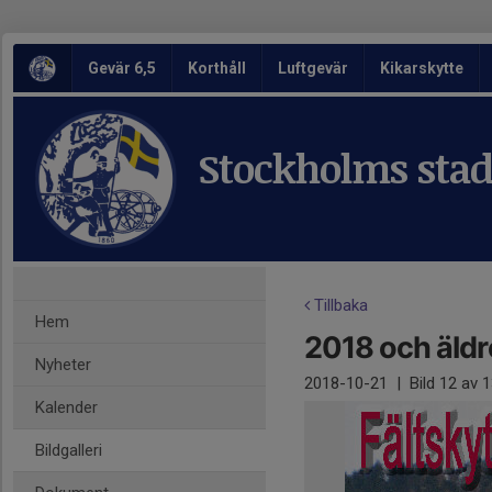
Gevär 6,5
Korthåll
Luftgevär
Kikarskytte
Stockholms stads
Tillbaka
Hem
2018 och äldr
Nyheter
2018-10-21
|
Bild
12
av 1
Kalender
Bildgalleri